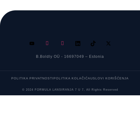
B.Boldly OÜ - 16697049 – Estonia
POLITIKA PRIVATNOSTI
POLITIKA KOLAČIĆA
USLOVI KORIŠĆENJA
© 2024 FORMULA LANSIRANJA 7 U 7, All Rights Reserved