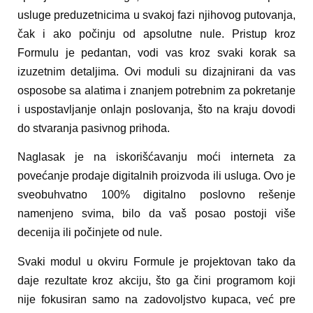
usluge preduzetnicima u svakoj fazi njihovog putovanja,
čak i ako počinju od apsolutne nule. Pristup kroz
Formulu je pedantan, vodi vas kroz svaki korak sa
izuzetnim detaljima. Ovi moduli su dizajnirani da vas
osposobe sa alatima i znanjem potrebnim za pokretanje
i uspostavljanje onlajn poslovanja, što na kraju dovodi
do stvaranja pasivnog prihoda.
Naglasak je na iskorišćavanju moći interneta za
povećanje prodaje digitalnih proizvoda ili usluga. Ovo je
sveobuhvatno 100% digitalno poslovno rešenje
namenjeno svima, bilo da vaš posao postoji više
decenija ili počinjete od nule.
Svaki modul u okviru Formule je projektovan tako da
daje rezultate kroz akciju, što ga čini programom koji
nije fokusiran samo na zadovoljstvo kupaca, već pre