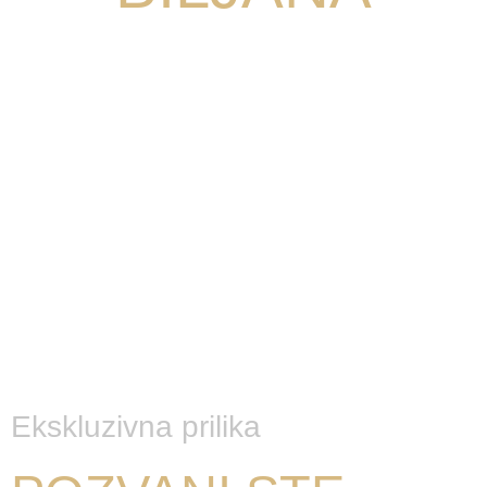
Duboko sam posvećena svetu metodologije
digitalnog marketinga, sa posebnim fokusom na
Lansadora, jer smatram da je u današnje vreme
ovaj poslovni model jedan od najunosnijih u svetu.
Moja misija je da prenesem svoje znanje
pojedincima iz različitih industrija i profesija i tako
im omogućim da uspešno lansiraju infoproizvode
na internetu, a moj primarni cilj – da osnažim
preduzetnike da ostvare prihod od 7 cifara u 7
uzastopnih dana.
Ekskluzivna prilika