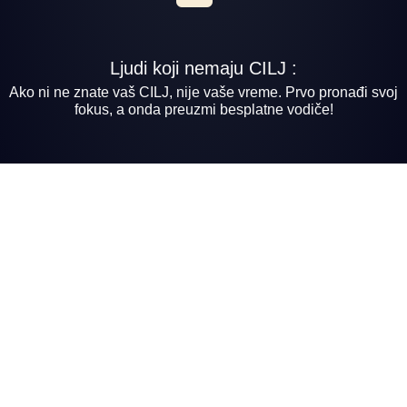
Ljudi koji nemaju CILJ :
Ako ni ne znate vaš CILJ, nije vaše vreme. Prvo pronađi svoj
fokus, a onda preuzmi besplatne vodiče!