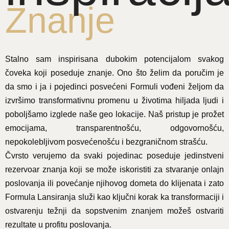
Znanje
Stalno sam inspirisana dubokim potencijalom svakog
čoveka koji poseduje znanje. Ono što želim da poručim je
da smo i ja i pojedinci posvećeni Formuli vođeni željom da
izvršimo transformativnu promenu u životima hiljada ljudi i
poboljšamo izglede naše geo lokacije. Naš pristup je prožet
emocijama, transparentnošću, odgovornošću,
nepokolebljivom posvećenošću i bezgraničnom strašću.
Čvrsto verujemo da svaki pojedinac poseduje jedinstveni
rezervoar znanja koji se može iskoristiti za stvaranje onlajn
poslovanja ili povećanje njihovog dometa do klijenata i zato
Formula Lansiranja služi kao ključni korak ka transformaciji i
ostvarenju težnji da sopstvenim znanjem možeš ostvariti
rezultate u profitu poslovanja.