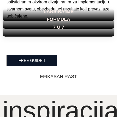
sofisticiranim okvirom dizajniranim za implementaciju u
stvarnom svetu, obezbeđujući rezultate koji prevazilaze
LANSIRANJE
uobičajene.
FORMULA
7 U 7
FREE GUIDE
EFIKASAN RAST
inspiracij